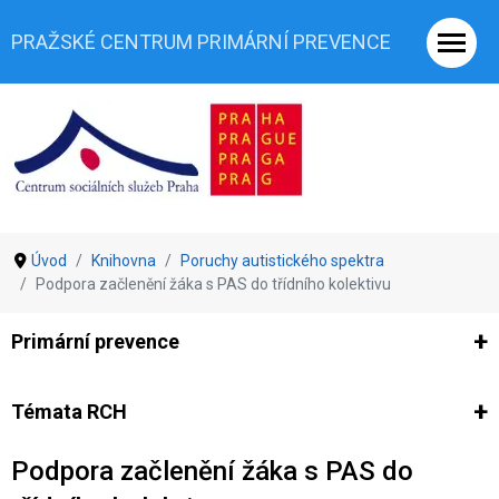
PRAŽSKÉ CENTRUM PRIMÁRNÍ PREVENCE
Úvod
Knihovna
Poruchy autistického spektra
Podpora začlenění žáka s PAS do třídního kolektivu
Primární prevence
Ze světa prevence
Výzkumy
Výzkumy CSSP-PCPP
Vyjádř
Témata RCH
Podpora začlenění žáka s PAS do
Co je rizikové chování (RCH)
Agrese a šikana
Závislostní ch