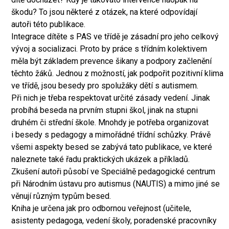
škodu? To jsou některé z otázek, na které odpovídají
autoři této publikace.
Integrace dítěte s PAS ve třídě je zásadní pro jeho celkový
vývoj a socializaci. Proto by práce s třídním kolektivem
měla být základem prevence šikany a podpory začlenění
těchto žáků. Jednou z možností, jak podpořit pozitivní klima
ve třídě, jsou besedy pro spolužáky dětí s autismem.
Při nich je třeba respektovat určité zásady vedení. Jinak
probíhá beseda na prvním stupni škol, jinak na stupni
druhém či střední škole. Mnohdy je potřeba organizovat
i besedy s pedagogy a mimořádné třídní schůzky. Právě
všemi aspekty besed se zabývá tato publikace, ve které
naleznete také řadu praktických ukázek a příkladů.
Zkušení autoři působí ve Speciálně pedagogické centrum
při Národním ústavu pro autismus (NAUTIS) a mimo jiné se
věnují různým typům besed.
Kniha je určena jak pro odbornou veřejnost (učitele,
asistenty pedagoga, vedení školy, poradenské pracovníky