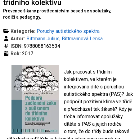
třídního kolektivu
Prevence šikany prostřednictvím besed se spolužáky,
rodiči a pedagogy.
Kategorie:
Poruchy autistického spektra
Autor:
Bittmann Julius
,
Bittmannová Lenka
ISBN:
9788088163534
Rok:
2017
Jak pracovat s třídním
kolektivem, ve kterém je
integrováno dítě s poruchou
autistického spektra (PAS)? Jak
podpořit pozitivní klima ve třídě
a předcházet tak šikaně? Kdy je
třeba informovat spolužáky
dítěte s PAS a jejich rodiče
o tom, že do třídy bude takové
dítě docházet? Kdy je takováto intervence naopak na