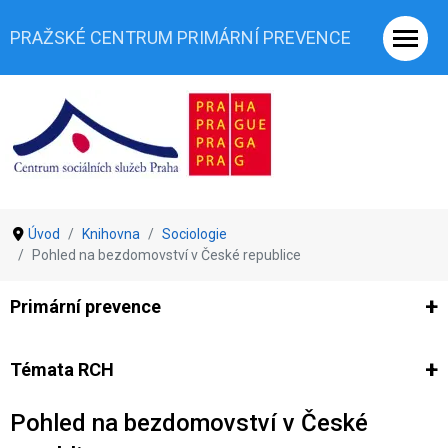
PRAŽSKÉ CENTRUM PRIMÁRNÍ PREVENCE
Úvod
Knihovna
Sociologie
Pohled na bezdomovství v České republice
Primární prevence
Ze světa prevence
Výzkumy
Výzkumy CSSP-PCPP
Vyjádř
Témata RCH
Pohled na bezdomovství v České
Co je rizikové chování (RCH)
Agrese a šikana
Závislostní ch