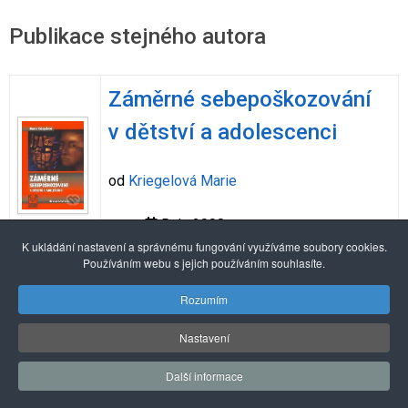
Publikace stejného autora
Záměrné sebepoškozování
v dětství a adolescenci
od
Kriegelová Marie
Rok: 2008
K ukládání nastavení a správnému fungování využíváme soubory cookies.
Používáním webu s jejich používáním souhlasíte.
Alexandria Book Library
Rozumím
Nastavení
© 2026 Pražské centrum primární prevence
Další informace