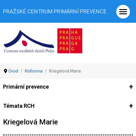
PRAŽSKÉ CENTRUM PRIMÁRNÍ PREVENCE
Úvod
Knihovna
Kriegelová Marie
Primární prevence
Ze světa prevence
Výzkumy
Výzkumy CSSP-PCPP
Vyjádř
Témata RCH
Kriegelová Marie
Co je rizikové chování (RCH)
Agrese a šikana
Závislostní ch