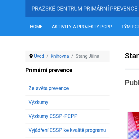
PRAŽSKÉ CENTRUM PRIMÁRNÍ PREVENCE
HOME
AKTIVITY A PROJEKTY PCPP
TÝM PC
Stan
Úvod
Knihovna
Stang Jiřina
Primární prevence
Publ
Ze světa prevence
Výzkumy
Výzkumy CSSP-PCPP
Vyjádření CSSP ke kvalitě programu