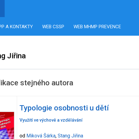
PP A KONTAKTY
WEB CSSP
WEB MHMP PREVENCE
g Jiřina
ikace stejného autora
Typologie osobnosti u dětí
Využití ve výchově a vzdělávání
od
Miková Šárka
,
Stang Jiřina