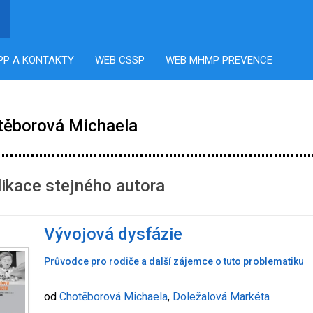
PP A KONTAKTY
WEB CSSP
WEB MHMP PREVENCE
těborová Michaela
ikace stejného autora
Vývojová dysfázie
Průvodce pro rodiče a další zájemce o tuto problematiku
od
Chotěborová Michaela
,
Doležalová Markéta