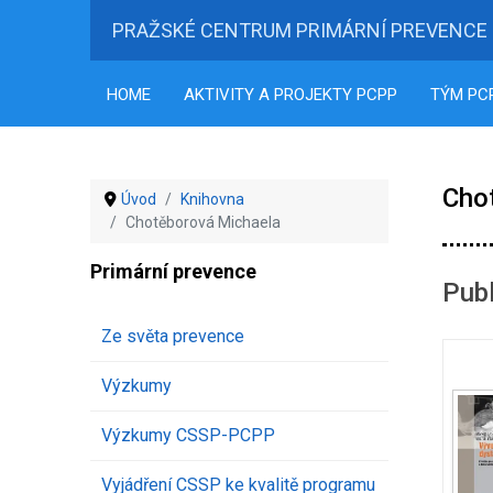
PRAŽSKÉ CENTRUM PRIMÁRNÍ PREVENCE
HOME
AKTIVITY A PROJEKTY PCPP
TÝM PC
Cho
Úvod
Knihovna
Chotěborová Michaela
Primární prevence
Publ
Ze světa prevence
Výzkumy
Výzkumy CSSP-PCPP
Vyjádření CSSP ke kvalitě programu