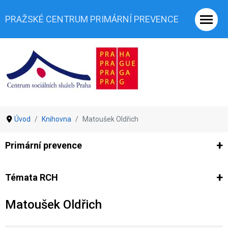
PRAŽSKÉ CENTRUM PRIMÁRNÍ PREVENCE
Úvod
Knihovna
Matoušek Oldřich
Primární prevence
Ze světa prevence
Výzkumy
Výzkumy CSSP-PCPP
Vyjádř
Témata RCH
Matoušek Oldřich
Co je rizikové chování (RCH)
Agrese a šikana
Závislostní ch