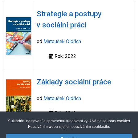
Strategie a postupy
v sociální práci
od
Matoušek Oldřich
Rok: 2022
Základy sociální práce
od
Matoušek Oldřich
Rok: 2012
K ukládání nastavení a správnému fungování využíváme soubory cookies.
Používáním webu s jejich používáním souhlasíte.
Alexandria Book Library