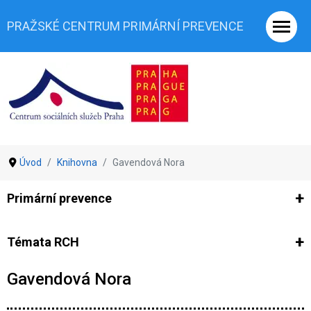
PRAŽSKÉ CENTRUM PRIMÁRNÍ PREVENCE
Úvod
Knihovna
Gavendová Nora
Primární prevence
Ze světa prevence
Výzkumy
Výzkumy CSSP-PCPP
Vyjádř
Témata RCH
Gavendová Nora
Co je rizikové chování (RCH)
Agrese a šikana
Závislostní ch