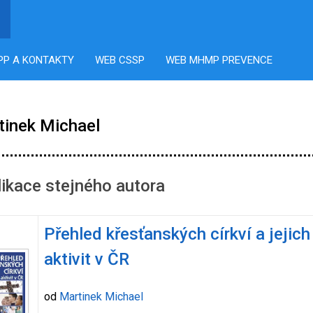
PP A KONTAKTY
WEB CSSP
WEB MHMP PREVENCE
tinek Michael
ikace stejného autora
Přehled křesťanských církví a jejich
aktivit v ČR
od
Martinek Michael