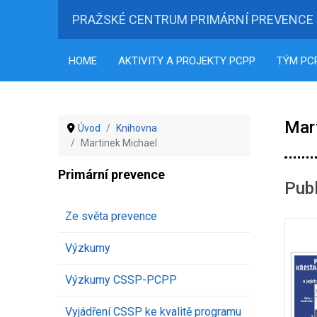
PRAŽSKÉ CENTRUM PRIMÁRNÍ PREVENCE
HOME
AKTIVITY A PROJEKTY PCPP
TÝM PC
Mar
Úvod
Knihovna
Martinek Michael
Primární prevence
Publ
Ze světa prevence
Výzkumy
Výzkumy CSSP-PCPP
Vyjádření CSSP ke kvalitě programu