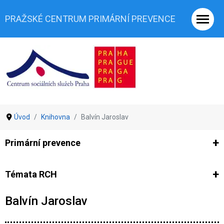
PRAŽSKÉ CENTRUM PRIMÁRNÍ PREVENCE
Úvod
Knihovna
Balvín Jaroslav
Primární prevence
Ze světa prevence
Výzkumy
Výzkumy CSSP-PCPP
Vyjádř
Témata RCH
Balvín Jaroslav
Co je rizikové chování (RCH)
Agrese a šikana
Závislostní ch