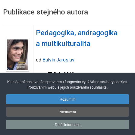
Publikace stejného autora
Pedagogika, andragogika
a multikulturalita
od
Balvín Jaroslav
Rok: 2012
K ukládání nastavení a správnému fungování využíváme soubory cookies.
Používáním webu s jejich používáním souhlasíte.
Alexandria Book Library
Rozumím
Nastavení
© 2026 Pražské centrum primární prevence
Další informace