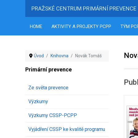
PRAŽSKÉ CENTRUM PRIMÁRNÍ PREVENCE
HOME
AKTIVITY A PROJEKTY PCPP
TÝM PC
Nov
Úvod
Knihovna
Novák Tomáš
Primární prevence
Publ
Ze světa prevence
Výzkumy
Výzkumy CSSP-PCPP
Vyjádření CSSP ke kvalitě programu