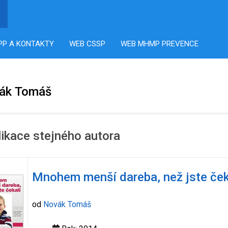
PP A KONTAKTY
WEB CSSP
WEB MHMP PREVENCE
ák Tomáš
ikace stejného autora
Mnohem menší dareba, než jste ček
od
Novák Tomáš