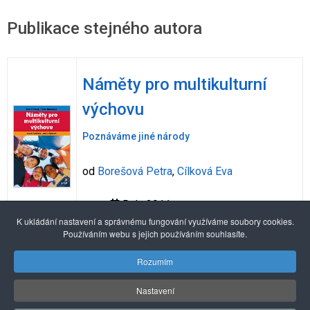
Publikace stejného autora
Náměty pro multikulturní
výchovu
Poznáváme jiné národy
od
Borešová Petra
,
Cílková Eva
Rok: 2011
K ukládání nastavení a správnému fungování využíváme soubory cookies.
Používáním webu s jejich používáním souhlasíte.
Alexandria Book Library
Rozumím
Nastavení
© 2026 Pražské centrum primární prevence