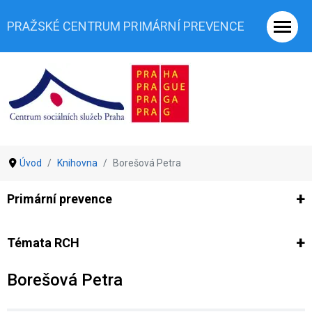
PRAŽSKÉ CENTRUM PRIMÁRNÍ PREVENCE
Úvod
Knihovna
Borešová Petra
Primární prevence
Ze světa prevence
Výzkumy
Výzkumy CSSP-PCPP
Vyjádř
Témata RCH
Borešová Petra
Co je rizikové chování (RCH)
Agrese a šikana
Závislostní ch