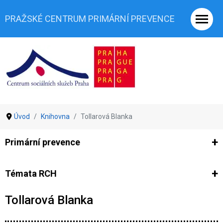
PRAŽSKÉ CENTRUM PRIMÁRNÍ PREVENCE
Úvod
Knihovna
Tollarová Blanka
Primární prevence
Ze světa prevence
Výzkumy
Výzkumy CSSP-PCPP
Vyjádř
Témata RCH
Tollarová Blanka
Co je rizikové chování (RCH)
Agrese a šikana
Závislostní ch