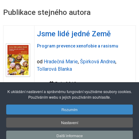
Publikace stejného autora
Jsme lidé jedné Země
Program prevence xenofobie a rasismu
od
Hradečná Marie
,
Špirková Andrea
,
Tollarová Blanka
Rok: 2013
K ukládání nastavení a správnému fungování využíváme soubory cookies.
Používáním webu s jejich používáním souhlasíte.
Alexandria Book Library
Rozumím
Nastavení
© 2026 Pražské centrum primární prevence
Další informace