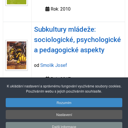
Rok: 2010
Subkultury mládeže:
sociologické, psychologické
a pedagogické aspekty
od
Smolík Josef
Rok: 2017
K ukládání nastavení a správnému fungování využíváme soubory cookies.
Používáním webu s jejich používáním souhlasíte.
Alexandria Book Library
Rozumím
Nastavení
© 2026 Pražské centrum primární prevence
Další informace