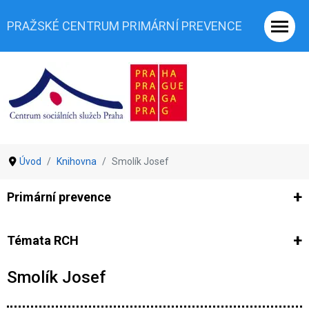
PRAŽSKÉ CENTRUM PRIMÁRNÍ PREVENCE
Úvod
Knihovna
Smolík Josef
Primární prevence
Ze světa prevence
Výzkumy
Výzkumy CSSP-PCPP
Vyjádř
Témata RCH
Smolík Josef
Co je rizikové chování (RCH)
Agrese a šikana
Závislostní ch