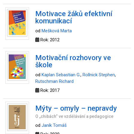
Motivace žáků efektivní
komunikací
od
Mešková Marta
Rok: 2012
Motivační rozhovory ve
škole
od
Kaplan Sebastian G.
,
Rollnick Stephen
,
Rutschman Richard
Rok: 2017
Mýty – omyly – nepravdy
O „chibách“ ve vzdělávání a pedagogice
od
Janík Tomáš