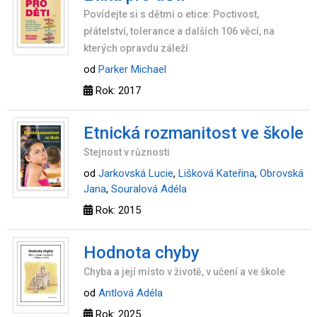
Povídejte si s dětmi o etice: Poctivost,
přátelství, tolerance a dalších 106 věcí, na
kterých opravdu záleží
od
Parker Michael
Rok: 2017
Etnická rozmanitost ve škole
Stejnost v různosti
od
Jarkovská Lucie
,
Lišková Kateřina
,
Obrovská
Jana
,
Souralová Adéla
Rok: 2015
Hodnota chyby
Chyba a její místo v životě, v učení a ve škole
od
Antlová Adéla
Rok: 2025