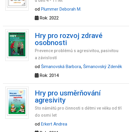
u dětí 4 - 11 let
od
Plummer Deborah M.
Rok: 2022
Hry pro rozvoj zdravé
osobnosti
Prevence problémů s agresivitou, pasivitou
a závislostí
od
Šimanovská Barbora
,
Šimanovský Zdeněk
Rok: 2014
Hry pro usměrňování
agresivity
Sto námětů pro činnosti s dětmi ve věku od tří
do osmi let
od
Erkert Andrea