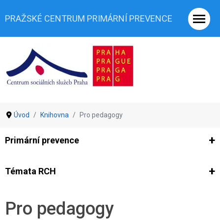
PRAŽSKÉ CENTRUM PRIMÁRNÍ PREVENCE
Úvod
Knihovna
Pro pedagogy
Primární prevence
Ze světa prevence
Výzkumy
Výzkumy CSSP-PCPP
Vyjádř
Témata RCH
Co je rizikové chování (RCH)
Agrese a šikana
Závislostní ch
Pro pedagogy