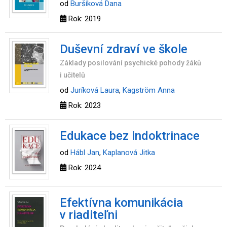
od
Buršíková Dana
Rok: 2019
Duševní zdraví ve škole
Základy posilování psychické pohody žáků
i učitelů
od
Juríková Laura
,
Kagström Anna
Rok: 2023
Edukace bez indoktrinace
od
Hábl Jan
,
Kaplanová Jitka
Rok: 2024
Efektívna komunikácia
v riaditeľni