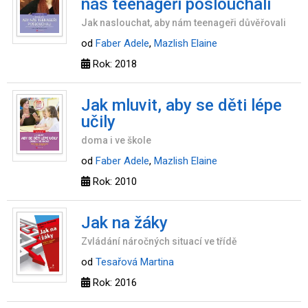
nás teenageři poslouchali
Jak naslouchat, aby nám teenageři důvěřovali
od
Faber Adele
,
Mazlish Elaine
Rok: 2018
Jak mluvit, aby se děti lépe
učily
doma i ve škole
od
Faber Adele
,
Mazlish Elaine
Rok: 2010
Jak na žáky
Zvládání náročných situací ve třídě
od
Tesařová Martina
Rok: 2016