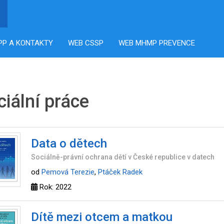
PP A KONTAKTY
WEB CSSP
WEB MHMP PREVENCE
ciální práce
Data o dětech
Sociálně-právní ochrana dětí v České republice v datech
od
Pemová Terezie
,
Ptáček Radek
Rok: 2022
Dítě mezi otcem a matkou