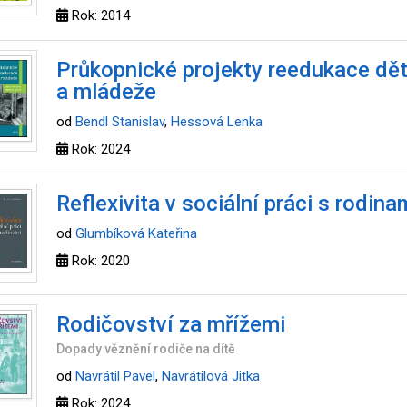
Rok: 2014
Průkopnické projekty reedukace dět
a mládeže
od
Bendl Stanislav
,
Hessová Lenka
Rok: 2024
Reflexivita v sociální práci s rodina
od
Glumbíková Kateřina
Rok: 2020
Rodičovství za mřížemi
Dopady věznění rodiče na dítě
od
Navrátil Pavel
,
Navrátilová Jitka
Rok: 2024