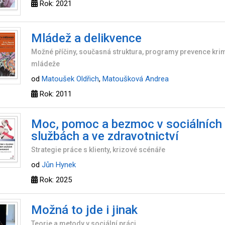
Rok: 2021
Mládež a delikvence
Možné příčiny, současná struktura, programy prevence krim
mládeže
od
Matoušek Oldřich
,
Matoušková Andrea
Rok: 2011
Moc, pomoc a bezmoc v sociálních
službách a ve zdravotnictví
Strategie práce s klienty, krizové scénáře
od
Jůn Hynek
Rok: 2025
Možná to jde i jinak
Teorie a metody v sociální práci