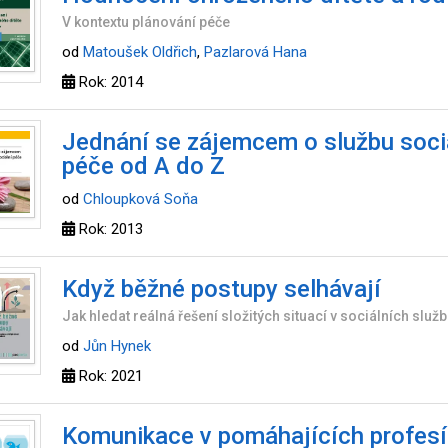
V kontextu plánování péče
od
Matoušek Oldřich
,
Pazlarová Hana
Rok: 2014
Jednání se zájemcem o službu soci
péče od A do Z
od
Chloupková Soňa
Rok: 2013
Když běžné postupy selhávají
Jak hledat reálná řešení složitých situací v sociálních služ
od
Jůn Hynek
Rok: 2021
Komunikace v pomáhajících profes