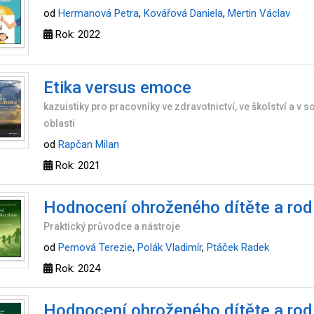
od
Hermanová Petra
,
Kovářová Daniela
,
Mertin Václav
Rok: 2022
Etika versus emoce
kazuistiky pro pracovníky ve zdravotnictví, ve školství a v s
oblasti
od
Rapčan Milan
Rok: 2021
Hodnocení ohroženého dítěte a rod
Praktický průvodce a nástroje
od
Pemová Terezie
,
Polák Vladimír
,
Ptáček Radek
Rok: 2024
Hodnocení ohroženého dítěte a rod