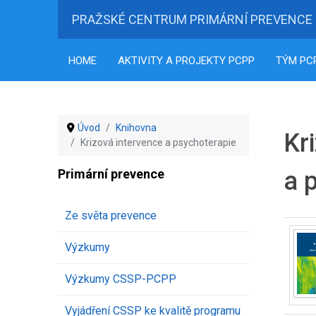
PRAŽSKÉ CENTRUM PRIMÁRNÍ PREVENCE
HOME
AKTIVITY A PROJEKTY PCPP
TÝM PC
Úvod
Knihovna
Kr
Krizová intervence a psychoterapie
Primární prevence
a 
Ze světa prevence
Výzkumy
Výzkumy CSSP-PCPP
Vyjádření CSSP ke kvalitě programu