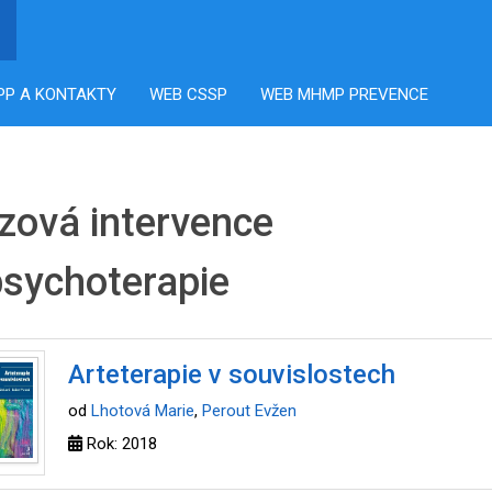
PP A KONTAKTY
WEB CSSP
WEB MHMP PREVENCE
izová intervence
psychoterapie
Arteterapie v souvislostech
od
Lhotová Marie
,
Perout Evžen
Rok: 2018