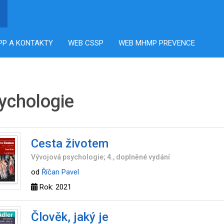
PP A KONTAKTY
WEB CSSP
WEB MHMP PREVENCE
ychologie
Cesta životem
Vývojová psychologie; 4., doplněné vydání
od
Říčan Pavel
Rok: 2021
Člověk, jaký je