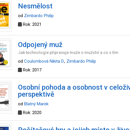
Nesmělost
od
Zimbardo Philip
Rok: 2021
Odpojený muž
Jak technologie připravuje muže o mužství a co s tím
od
Coulombová Nikita D.
,
Zimbardo Philip
Rok: 2017
Osobní pohoda a osobnost v celoži
perspektivě
od
Blatný Marek
Rok: 2020