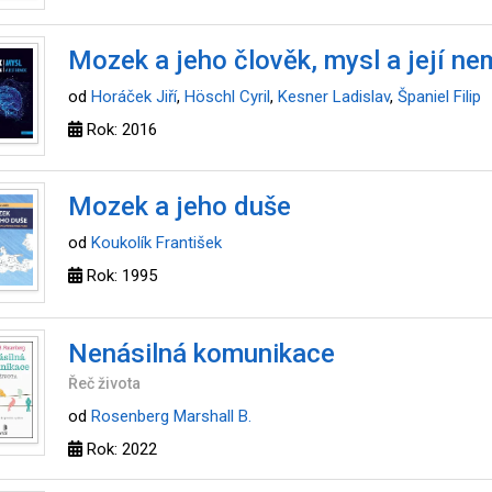
Mozek a jeho člověk, mysl a její n
od
Horáček Jiří
,
Höschl Cyril
,
Kesner Ladislav
,
Španiel Filip
Rok: 2016
Mozek a jeho duše
od
Koukolík František
Rok: 1995
Nenásilná komunikace
Řeč života
od
Rosenberg Marshall B.
Rok: 2022