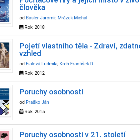
Počítačové hry a jejich místo v živo
člověka
od
Basler Jaromír
,
Mrázek Michal
Rok: 2018
Pojetí vlastního těla - Zdraví, zdatn
vzhled
od
Fialová Ludmila
,
Krch František D.
Rok: 2012
Poruchy osobnosti
od
Praško Ján
Rok: 2015
Poruchy osobnosti v 21. století