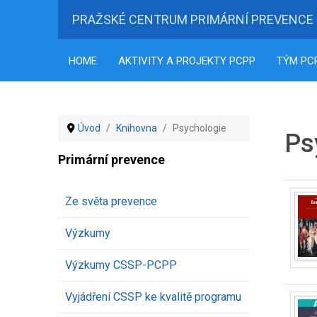
PRAŽSKÉ CENTRUM PRIMÁRNÍ PREVENCE
HOME
AKTIVITY A PROJEKTY PCPP
TÝM PC
Úvod
Knihovna
Psychologie
Ps
Primární prevence
Ze světa prevence
Výzkumy
Výzkumy CSSP-PCPP
Vyjádření CSSP ke kvalitě programu