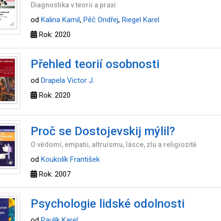
Diagnostika v teorii a praxi
od
Kalina Kamil
,
Pěč Ondřej
,
Riegel Karel
Rok: 2020
Přehled teorií osobnosti
od
Drapela Victor J.
Rok: 2020
Proč se Dostojevskij mýlil?
O vědomí, empatii, altruismu, lásce, zlu a religiozitě
od
Koukolík František
Rok: 2007
Psychologie lidské odolnosti
od
Paulík Karel