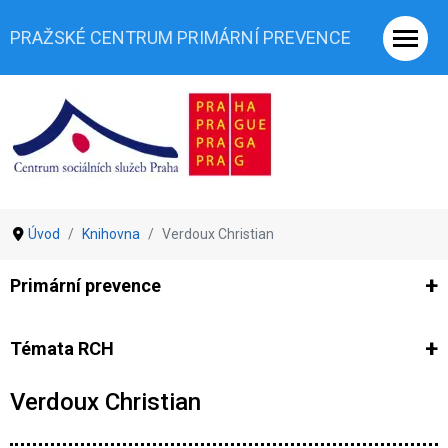
PRAŽSKÉ CENTRUM PRIMÁRNÍ PREVENCE
Úvod
Knihovna
Verdoux Christian
Primární prevence
Ze světa prevence
Výzkumy
Výzkumy CSSP-PCPP
Vyjádř
Témata RCH
Verdoux Christian
Co je rizikové chování (RCH)
Agrese a šikana
Závislostní ch