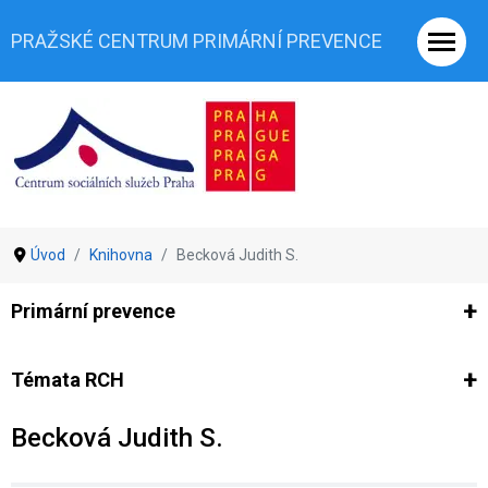
PRAŽSKÉ CENTRUM PRIMÁRNÍ PREVENCE
Úvod
Knihovna
Becková Judith S.
Primární prevence
Ze světa prevence
Výzkumy
Výzkumy CSSP-PCPP
Vyjádř
Témata RCH
Becková Judith S.
Co je rizikové chování (RCH)
Agrese a šikana
Závislostní ch