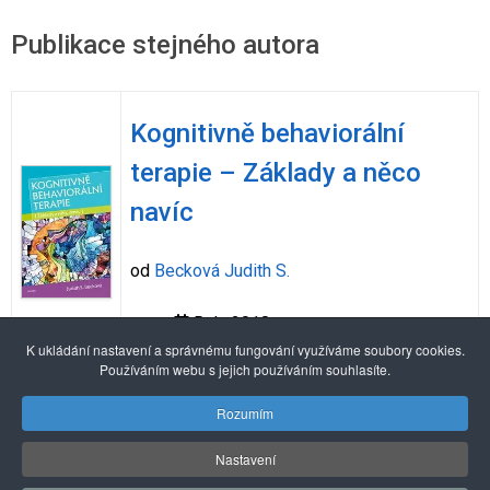
Publikace stejného autora
Kognitivně behaviorální
terapie – Základy a něco
navíc
od
Becková Judith S.
Rok: 2018
K ukládání nastavení a správnému fungování využíváme soubory cookies.
Používáním webu s jejich používáním souhlasíte.
Alexandria Book Library
Rozumím
Nastavení
© 2026 Pražské centrum primární prevence